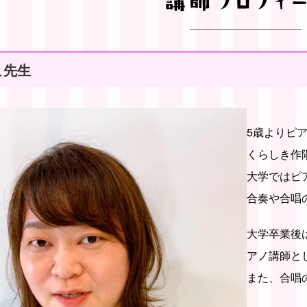
こ
先生
5歳よりピ
くらしき作
大学ではピ
合奏や合唱
大学卒業後
アノ講師と
また、合唱