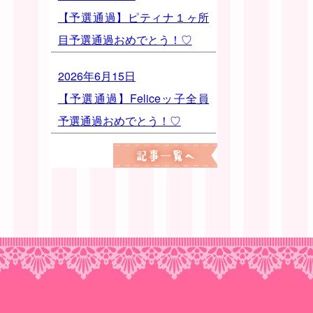
【予選通過】ピティナ１ヶ所
目予選通過おめでとう！♡
2026年6月15日
【予選通過】Feliceッ子全員
予選通過おめでとう！♡