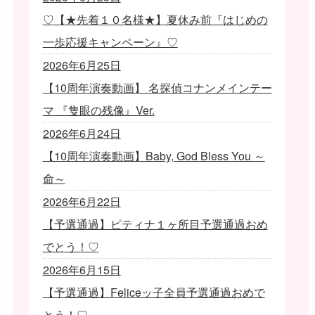
♡【★先着１０名様★】夏休み前『はじめの
一歩応援キャンペーン』♡
2026年6月25日
【10周年演奏動画】 名探偵コナンメインテー
マ 『隻眼の残像』Ver.
2026年6月24日
【10周年演奏動画】Baby, God Bless You ～
命～
2026年6月22日
【予選通過】ピティナ１ヶ所目予選通過おめ
でとう！♡
2026年6月15日
【予選通過】Feliceッ子全員予選通過おめで
とう！♡