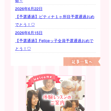
命～
2026年6月22日
【予選通過】ピティナ１ヶ所目予選通過おめ
でとう！♡
2026年6月15日
【予選通過】Feliceッ子全員予選通過おめで
とう！♡