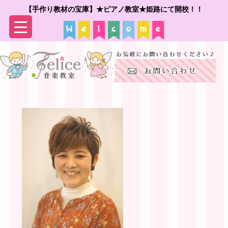
【手作り教材の宝庫】★ピアノ教室★姫路にて開校！！
▼
▼