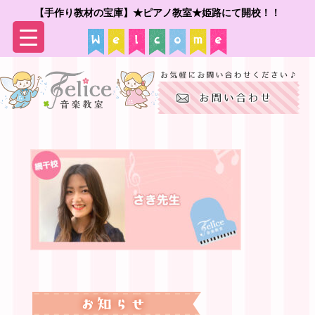
【手作り教材の宝庫】★ピアノ教室★姫路にて開校！！
▼
▼