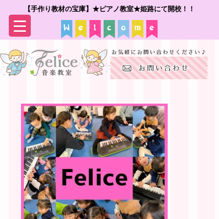
【手作り教材の宝庫】★ピアノ教室★姫路にて開校！！
▼
▼