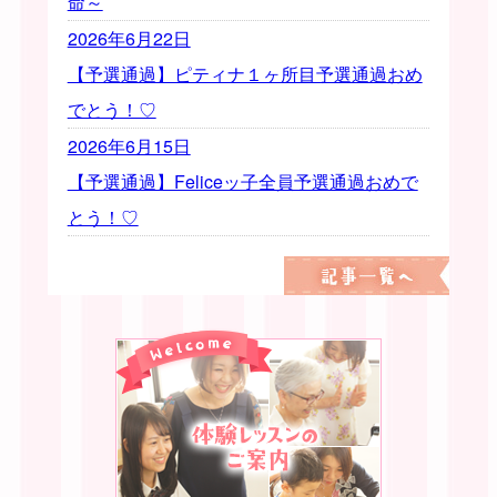
命～
2026年6月22日
【予選通過】ピティナ１ヶ所目予選通過おめ
でとう！♡
2026年6月15日
【予選通過】Feliceッ子全員予選通過おめで
とう！♡