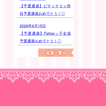
【予選通過】ピティナ１ヶ所
目予選通過おめでとう！♡
2026年6月15日
【予選通過】Feliceッ子全員
予選通過おめでとう！♡