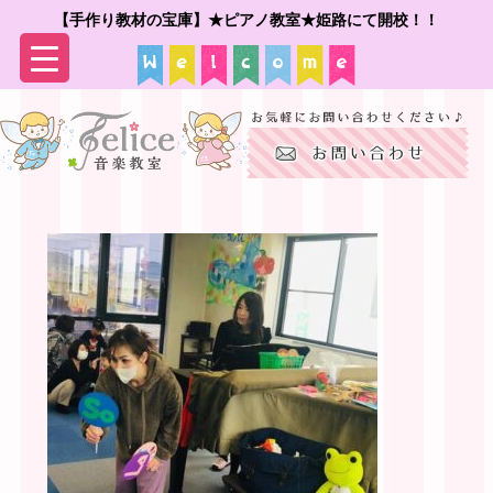
【手作り教材の宝庫】★ピアノ教室★姫路にて開校！！
▼
▼