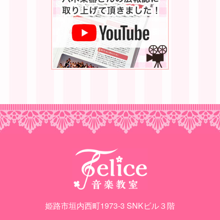
姫路市垣内西町1973-3 SNKビル３階