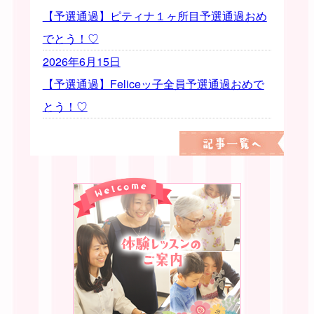
【予選通過】ピティナ１ヶ所目予選通過おめ
でとう！♡
2026年6月15日
【予選通過】Feliceッ子全員予選通過おめで
とう！♡