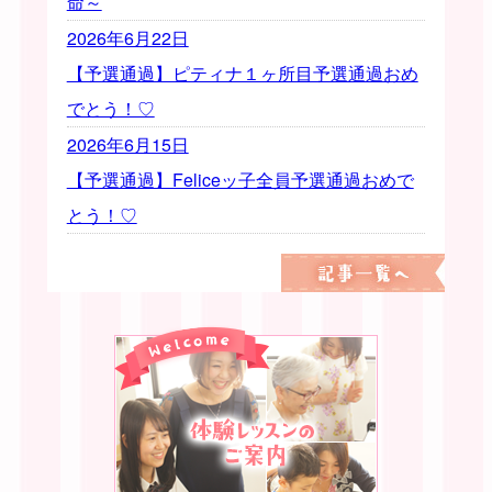
命～
2026年6月22日
【予選通過】ピティナ１ヶ所目予選通過おめ
でとう！♡
2026年6月15日
【予選通過】Feliceッ子全員予選通過おめで
とう！♡