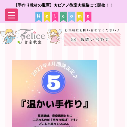
【手作り教材の宝庫】★ピアノ教室★姫路にて開校！！
▼
▼