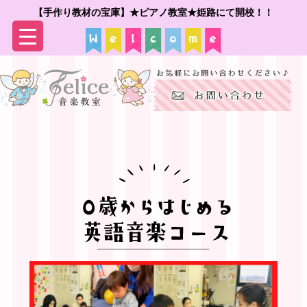
【手作り教材の宝庫】★ピアノ教室★姫路にて開校！！
▼
▼