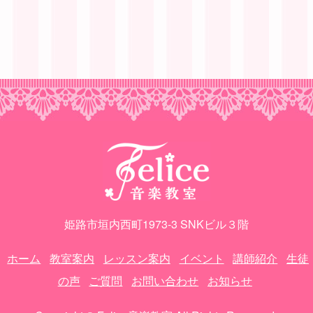
姫路市垣内西町1973-3 SNKビル３階
ホーム
教室案内
レッスン案内
イベント
講師紹介
生徒
の声
ご質問
お問い合わせ
お知らせ