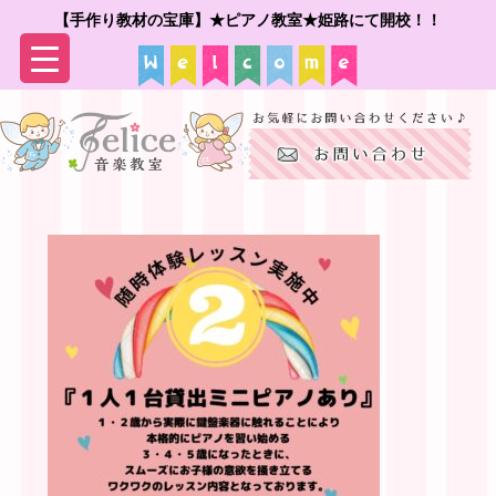
【手作り教材の宝庫】★ピアノ教室★姫路にて開校！！
▼
▼