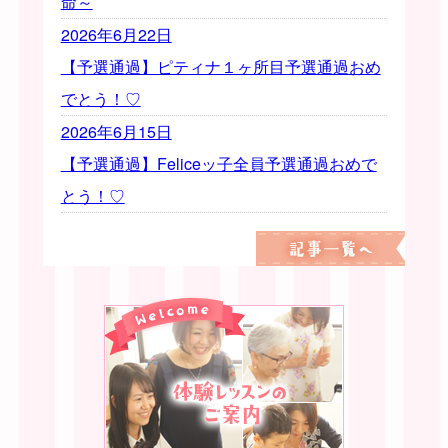
命～
2026年6月22日
【予選通過】ピティナ１ヶ所目予選通過おめ
でとう！♡
2026年6月15日
【予選通過】Feliceッ子全員予選通過おめで
とう！♡