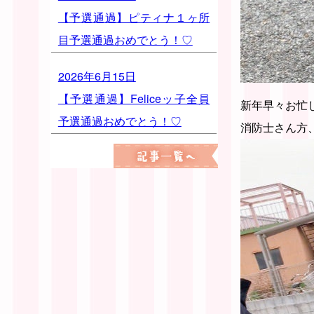
【予選通過】ピティナ１ヶ所
目予選通過おめでとう！♡
2026年6月15日
【予選通過】Feliceッ子全員
新年早々お忙
予選通過おめでとう！♡
消防士さん方