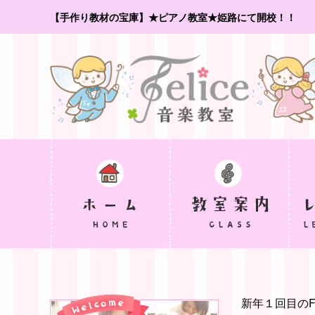
【手作り教材の宝庫】★ピアノ教室★姫路にて開校！！
新年１回目のFe