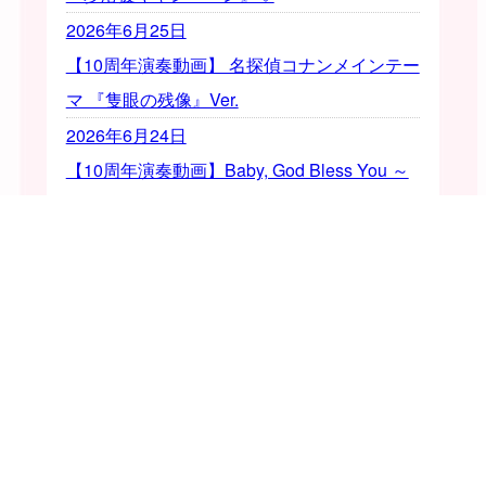
2026年6月25日
【10周年演奏動画】 名探偵コナンメインテー
マ 『隻眼の残像』Ver.
2026年6月24日
【10周年演奏動画】Baby, God Bless You ～
命～
2026年6月22日
【予選通過】ピティナ１ヶ所目予選通過おめ
でとう！♡
2026年6月15日
【予選通過】Feliceッ子全員予選通過おめで
とう！♡