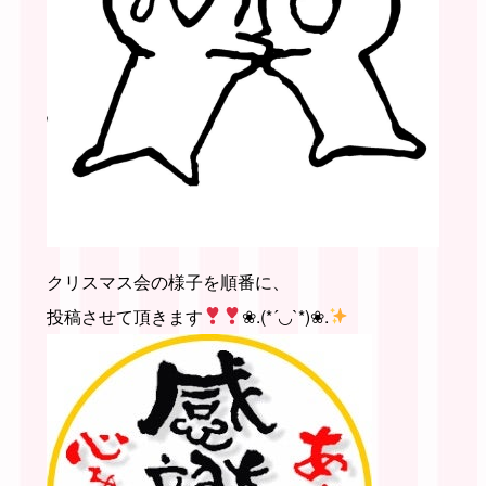
クリスマス会の様子を順番に、
投稿させて頂きます
❀︎.(*´◡︎`*)❀︎.