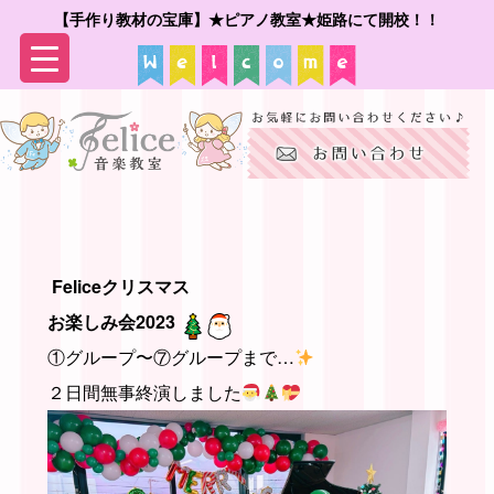
【手作り教材の宝庫】★ピアノ教室★姫路にて開校！！
▼
▼
Feliceクリスマス
お楽しみ会2023
①グループ〜⑦グループまで…
２日間無事終演しました