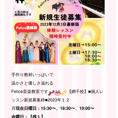
手作り教材いっぱいで
温かさと優しさ溢れる
Felice音楽教室です
【網干校】■個人レ
ッスン新規募集枠■2023年１２
月
現在
日曜日：
15:30〜、18:30〜、19:00〜
金曜日：
【残１】