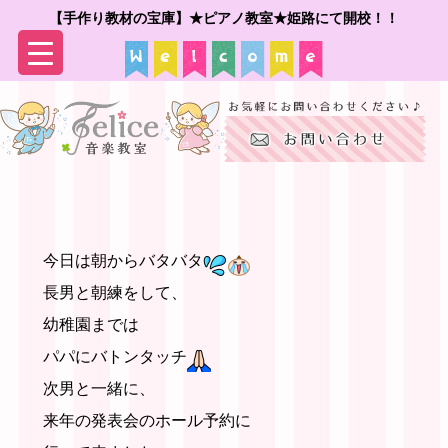
【手作り教材の宝庫】★ピアノ教室★姫路にて開校！！
▼
▼
今日は朝からバタバタ
長男と朝練をして、
幼稚園までは
パパにバトンタッチ
次男と一緒に、
来年の発表会のホール予約に