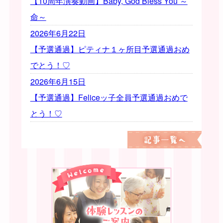
【10周年演奏動画】Baby, God Bless You ～
命～
2026年6月22日
【予選通過】ピティナ１ヶ所目予選通過おめ
でとう！♡
2026年6月15日
【予選通過】Feliceッ子全員予選通過おめで
とう！♡