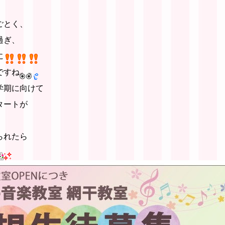
」
ごとく、
過ぎ、
に
ですね
学期に向けて
タートが
られたら