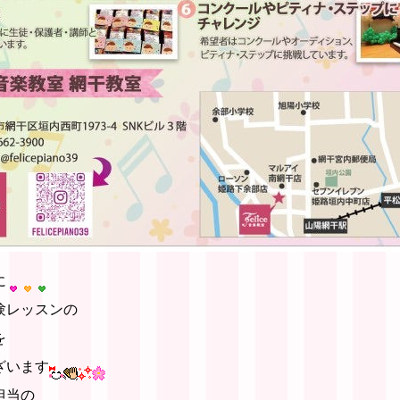
に
験レッスンの
を
ざいます
担当の