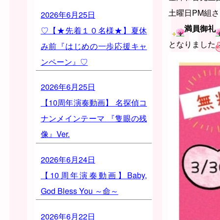
土曜日PM組
2026年6月25日
満員御礼
♡【★先着１０名様★】夏休
となりました
み前『はじめの一歩応援キャ
ンペーン』♡
2026年6月25日
【10周年演奏動画】 名探偵コ
ナンメインテーマ 『隻眼の残
像』Ver.
2026年6月24日
【10周年演奏動画】Baby,
God Bless You ～命～
2026年6月22日