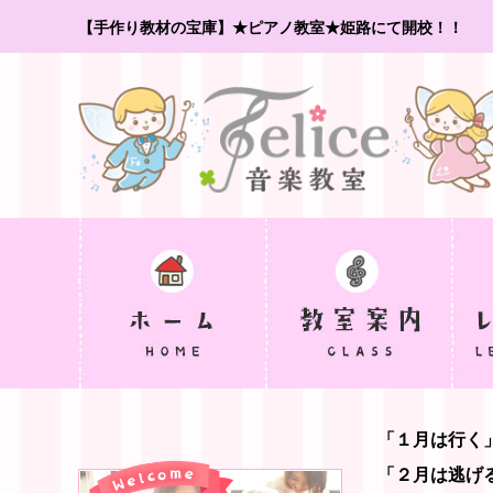
【手作り教材の宝庫】★ピアノ教室★姫路にて開校！！
「１月は行く
「２月は逃げ