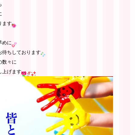
も
に
ります
、
早めに
お待ちしております
の数々に
し上げます