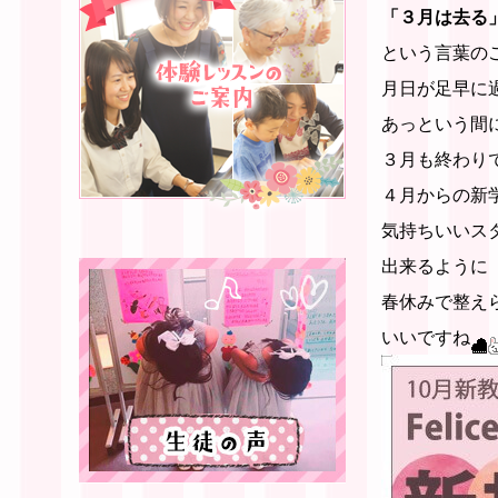
「３月は去る
という言葉の
月日が足早に
あっという間
３月も終わり
４月からの新
気持ちいいス
出来るように
春休みで整え
いいですね