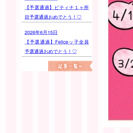
【予選通過】ピティナ１ヶ所
目予選通過おめでとう！♡
2026年6月15日
【予選通過】Feliceッ子全員
予選通過おめでとう！♡