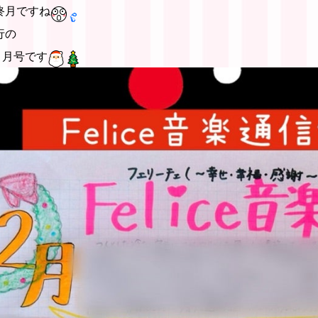
終月ですね
行の
１２月号です