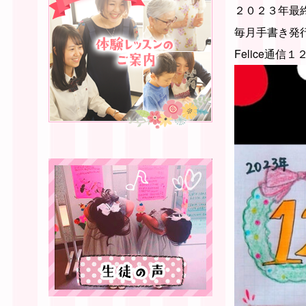
２０２３年最
毎月手書き発
Felice通信