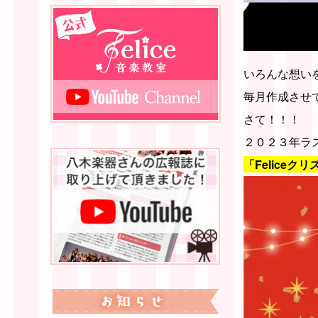
いろんな想い
毎月作成させ
さて！！！
２０２３年ラ
「Feliceク