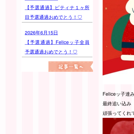
【予選通過】ピティナ１ヶ所
目予選通過おめでとう！♡
2026年6月15日
【予選通過】Feliceッ子全員
予選通過おめでとう！♡
Feliceッ子達
最終追い込み
頑張ってくれ