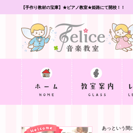
【手作り教材の宝庫】★ピアノ教室★姫路にて開校！！
あっという間