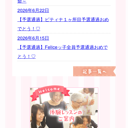
命～
2026年6月22日
【予選通過】ピティナ１ヶ所目予選通過おめ
でとう！♡
2026年6月15日
【予選通過】Feliceッ子全員予選通過おめで
とう！♡