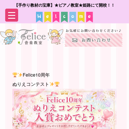
【手作り教材の宝庫】★ピアノ教室★姫路にて開校！！
▼
▼
Felice10周年
ぬりえコンテスト