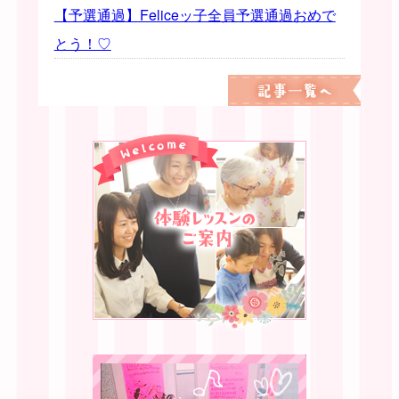
【予選通過】Feliceッ子全員予選通過おめで
とう！♡