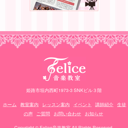
姫路市垣内西町1973-3 SNKビル３階
ホーム
教室案内
レッスン案内
イベント
講師紹介
生徒
の声
ご質問
お問い合わせ
お知らせ
Copyright © Felice音楽教室 All Rights Reserved.