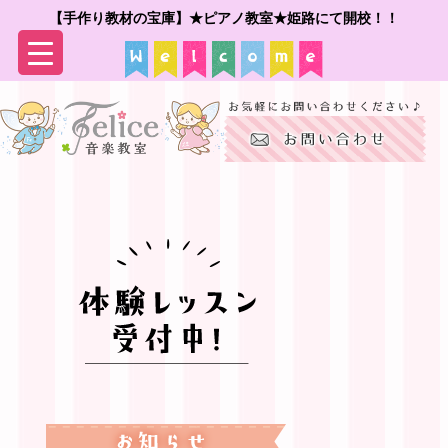
【手作り教材の宝庫】★ピアノ教室★姫路にて開校！！
▼
▼